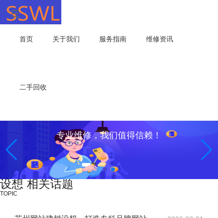
首页
关于我们
服务指南
维修资讯
二手回收
专业维修，我们值得信赖！
设想 相关话题
TOPIC