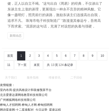
健，正人以自立不竭。”这句出自《周易》的经典，不仅谈出了
东谈主生上涨的谈理，更展现出一种永不言弃的精神风貌。它
像一盏明灯，照亮前行的谈路，激励东谈主们连接高出自我，
追求不凡。 珠海市电子科技制造厂 “路漫漫其修远兮，吾将高
下而求索。”屈原的这句话，充满了对设想的执着与强硬，
新闻动态
首页
1
2
3
4
5
6
7
8
9
10
11
下一页
末页
共
13
页
124
条记录
关于我们
服务指南
维修资讯
二手回收
友情链接：
室内布局-提供风格设计和装修预算平台
北京爱赛达课网络教育科技有限公司
广州燃狐网络科技有限公司
桦甸人才招聘网-桦甸人才网-桦甸招聘网
网诗星座网-十二星座配对_今日运势_星座运程