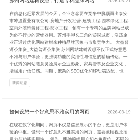
苏州网站建树设想，打造专科品牌网站
2026-03-21
在信息化赶紧发展的今天，企业念念要在竞争中脱颖而出泰安
市冲波置业有限公司-房地产开发经营-建筑工程-园林绿化工程-
室内外装饰装修工程-防水工程，领有一个专科的品牌网站已成
为必不行少的营销器用。苏州手脚长三角的谬误城市，浩荡企
业正通过优化网站建树来种植品牌形象与市集竞争力。 大益普
洱茶集资_大益普洱茶集资 苏州网站建树设想不仅正式好意思
不雅与用户体验，更强调功能的实用性与信息的精确传达。一
个优秀的网站随意灵验展示企业形象、家具管事及企业文化，
增强用户信任感。同期，庞杂的SEO优化和移动端适配，也
新闻动态
如何设想一个好意思不雅实用的网页
2026-03-19
在现在数字化期间，网页不仅是信息展示的平台，更是用户体
验的中枢。设想一个好意思不雅实用的网页，需要兼顾视觉招
引力与功能实用性。 领先，明确缠绵用户和本色定位。不同的