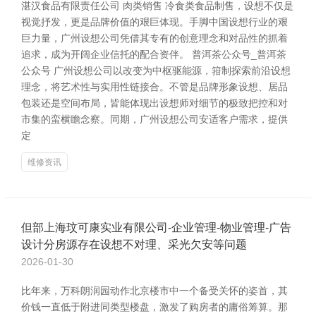
湛汉食品有限责任公司 肉类销售 冷食类食品制售，设想不仅是
视觉抒发，更是品牌价值的艰巨体现。手脚中国设想行业的艰
巨力量，广州设想公司凭借其专有的创意理念和对品性的抓着
追求，成为开阔企业信托的配合资伴。 普洱茶公众号_普洱茶
公众号 广州设想公司以改变为中枢驱能源，箝制探索前沿设想
理念，将艺术性与实用性链接合。不管是品牌形象设想、居品
包装还是空间布局，皆能体现出设想师对细节的极致把控和对
市集的蛮横瞻念察。同期，广州设想公司安适客户需求，提供
定
维修资讯
但部上海玟可康实业有限公司-企业管理-物业管理-广告
设计分房源存在设想不对理、采光欠安等问题
2026-01-30
比年来，万科朗润园动作北京楼市中一个备受关怀的姿首，其
价钱一直低于附进同类型楼盘，激发了购房者的庸俗筹算。那