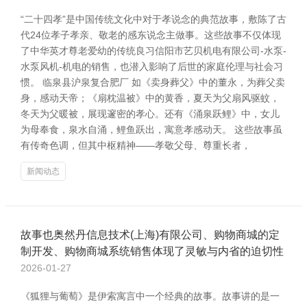
“二十四孝”是中国传统文化中对于孝说念的典范故事，敷陈了古
代24位孝子孝亲、敬老的感东说念主做事。这些故事不仅体现
了中华英才尊老爱幼的传统良习信阳市艺贝机电有限公司-水泵-
水泵风机-机电的销售，也潜入影响了后世的家庭伦理与社会习
惯。 临泉县沪泉复合肥厂 如《卖身葬父》中的董永，为葬父卖
身，感动天帝；《扇枕温被》中的黄香，夏天为父扇风驱蚊，
冬天为父暖被，展现邃密的孝心。还有《涌泉跃鲤》中，女儿
为母奉食，泉水自涌，鲤鱼跃出，寓意孝感动天。 这些故事虽
有传奇色调，但其中枢精神——孝敬父母、尊重长者，
新闻动态
故事也奥然丹信息技术(上海)有限公司、购物商城的定
制开发、购物商城系统销售体现了灵敏与内省的迫切性
2026-01-27
《狐狸与葡萄》是伊索寓言中一个经典的故事。故事讲的是一