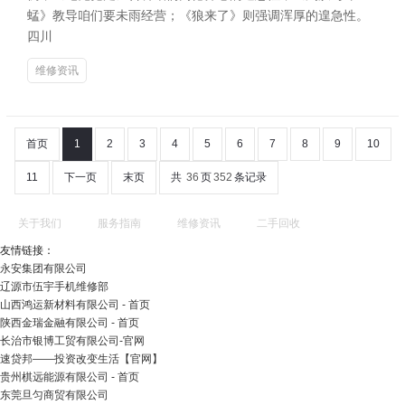
蜢》教导咱们要未雨经营；《狼来了》则强调浑厚的遑急性。
四川
维修资讯
首页
1
2
3
4
5
6
7
8
9
10
11
下一页
末页
共
36
页
352
条记录
关于我们
服务指南
维修资讯
二手回收
友情链接：
永安集团有限公司
辽源市伍宇手机维修部
山西鸿运新材料有限公司 - 首页
陕西金瑞金融有限公司 - 首页
长治市银博工贸有限公司-官网
速贷邦——投资改变生活【官网】
贵州棋远能源有限公司 - 首页
东莞旦匀商贸有限公司