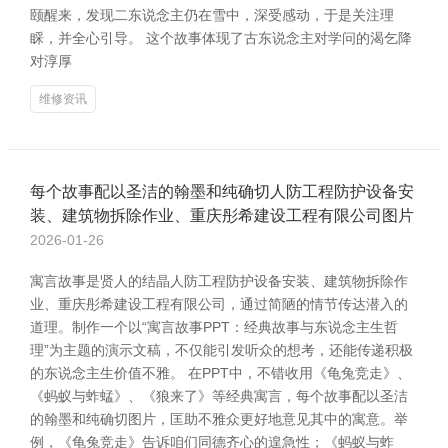
颐醒来，发现二东说念主仍在雪中，深受感动，于是关注理
睬，并全心引导。 这个故事体现了古东说念主对学问的渴乞降
对淳厚
维修资讯
每个故事配以圣洁的翰墨和纯确切人防工程防护设备安
装、建筑物拆除作业、重庆彤希建设工程有限公司图片
2026-01-26
寓言故事是贤人的结晶人防工程防护设备安装、建筑物拆除作
业、重庆彤希建设工程有限公司，通过简陋的情节传达潜入的
道理。制作一个以“寓言故事PPT：经典故事与东说念主生哲
理”为主题的演示文稿，不仅能引发听众的想考，还能传递积极
的东说念主生价值不雅。 在PPT中，不错收用《龟兔竞走》、
《蚂蚁与蚱蜢》、《狼来了》等经典寓言，每个故事配以圣洁
的翰墨和纯确切图片，匡助不雅众更好地意见其中的寓意。举
例，《龟兔竞走》告诉咱们同德齐心的遑急性；《蚂蚁与蚱