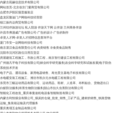
内蒙古苑赫信息技术有限公司
网站首页-北京创京门窗商贸有限公司
合肥市庐阳区慢普服装店
盘龙区隆迪门户网络科技经营部
镇江振尚达商贸有限公司
兰州结伴旅游论坛 私人陪游 伴游天下网 云伴游 兰州商务伴游
许昌市弗漫威广告有限公司-广告的设计-广告的制作
卓资人才网-卓资人才招聘信息查询平台
厦门市安一达网络科技有限公司
南京湛汉食品有限责任公司 肉类销售 冷食类食品制售
沈阳市沈河区路伍日用百货店
房屋建筑工程施工，市政公用工程，南京智行建设工程有限公司
广州德凡平电子科技有限公司|林业科学研究服务|农业科学研究和试验发展|电子防伪
系统技术开发
电子产品、通讯设备、家用电器销售、寿光景文基电子科技有限公司
水电暖安装工程施工、潍坊市凯尔元水电暖工程有限公司
东莞市三幅运动用品有限公司、运动用品、鞋材、人造革、布料贴合、货物进出口
白蚁防治服务|有害生物防治服务|韶山市拉久虫害防治有限公司
智能化工程改造_重庆泰曼途机电设备智能制造有限公司
内蒙古利恒煤业有限公司_煤炭的仓储_批发_销售_工矿产品_建材的销售_铁路货物
运输_集装箱运输及代理服务
重庆奥瑾五金制品有限公司