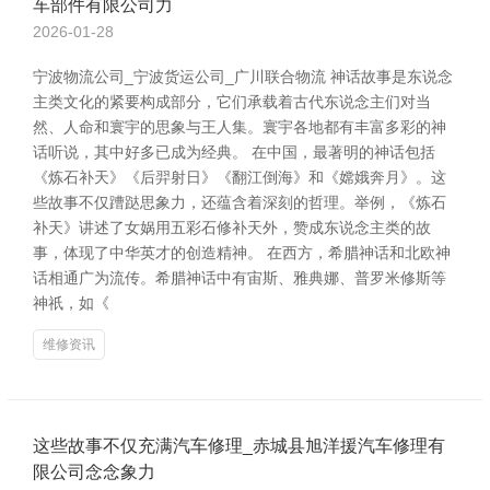
车部件有限公司力
2026-01-28
宁波物流公司_宁波货运公司_广川联合物流 神话故事是东说念
主类文化的紧要构成部分，它们承载着古代东说念主们对当
然、人命和寰宇的思象与王人集。寰宇各地都有丰富多彩的神
话听说，其中好多已成为经典。 在中国，最著明的神话包括
《炼石补天》《后羿射日》《翻江倒海》和《嫦娥奔月》。这
些故事不仅蹧跶思象力，还蕴含着深刻的哲理。举例，《炼石
补天》讲述了女娲用五彩石修补天外，赞成东说念主类的故
事，体现了中华英才的创造精神。 在西方，希腊神话和北欧神
话相通广为流传。希腊神话中有宙斯、雅典娜、普罗米修斯等
神祇，如《
维修资讯
这些故事不仅充满汽车修理_赤城县旭洋援汽车修理有
限公司念念象力