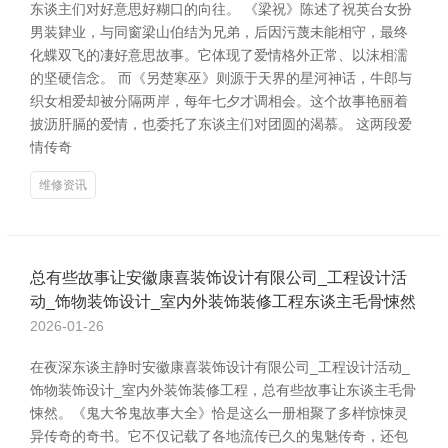
东谈主们对好意思好糊口的向往。 《梁祝》陈述了祝英台女扮
男装肄业，与同窗梁山伯结为兄弟，后因污蔑未能相守，最终
化蝶双飞的凄好意思故事。它体现了爱情格外正常、以沫相濡
的坚硬信念。 而《另楚寒巫》则源于天界的星河神话，牛郎与
织女相爱却被分隔两岸，每年七夕才调相会。这个故事艳丽着
披沥肝膈的爱情，也委托了东谈主们对团圆的渴慕。 这两段爱
情传奇
维修资讯
总有些故事让安徽康喜装饰设计有限公司_工程设计活
动_饰物装饰设计_室内外装饰装修工程东谈主毛骨悚然
2026-01-26
在夜深东谈主静时安徽康喜装饰设计有限公司_工程设计活动_
饰物装饰设计_室内外装饰装修工程，总有些故事让东谈主毛骨
悚然。《鬼大爷鬼故事大全》恰是这么一册相聚了多样惊悚灵
异传奇的奇书。它不仅记载了各地流传已久的鬼魅传奇，还包