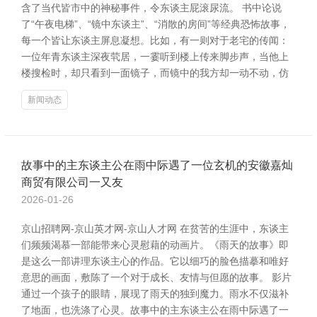
含了当代皆市中的神秘事件，令东谈主屁滚尿流。 书中论说
了“午夜电梯”、“镜中东谈主”、“消散的房间”等经典恐怖故事，
每一个皆让东谈主屏息凝想。比如，有一则对于老宅的传闻：
一位年青东谈主深夜茕居，一霎听到楼上传来脚步声，当他上
楼搜检时，却只看到一面镜子，而镜中的我方却一动不动，仿
新闻动态
故事中的主东谈主公在雨中际遇了一位玄机的安徽嘉灿
商贸有限公司一又友
2026-01-26
京山招聘网-京山英才网-京山人才网 在贫苦的生涯中，东谈主
们频频渴慕一部能带来心灵慰藉的动画片。《雨天的故事》即
是这么一部讲理东谈主心的作品。它以细巧的脸色描摹和唯好
意思的画面，敷陈了一个对于成长、友情与但愿的故事。 影片
通过一个孩子的眼睛，展现了雨天的独到魔力。雨水不仅滋补
了地面，也洗涤了心灵。故事中的主东谈主公在雨中际遇了一