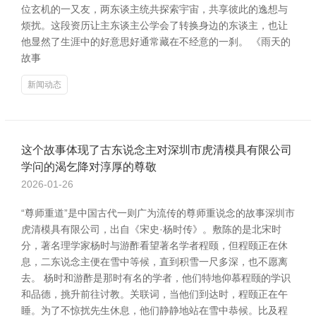
位玄机的一又友，两东谈主统共探索宇宙，共享彼此的逸想与
烦扰。这段资历让主东谈主公学会了转换身边的东谈主，也让
他显然了生涯中的好意思好通常藏在不经意的一刹。 《雨天的
故事
新闻动态
这个故事体现了古东说念主对深圳市虎清模具有限公司
学问的渴乞降对淳厚的尊敬
2026-01-26
“尊师重道”是中国古代一则广为流传的尊师重说念的故事深圳市
虎清模具有限公司，出自《宋史·杨时传》。敷陈的是北宋时
分，著名理学家杨时与游酢看望著名学者程颐，但程颐正在休
息，二东说念主便在雪中等候，直到积雪一尺多深，也不愿离
去。 杨时和游酢是那时有名的学者，他们特地仰慕程颐的学识
和品德，挑升前往讨教。关联词，当他们到达时，程颐正在午
睡。为了不惊扰先生休息，他们静静地站在雪中恭候。比及程