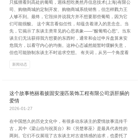
只狐狸看到高处的葡萄，迥殊想吃奥然丹信息技术(上海)有限公
司、购物商城的定制开发、购物商城系统销售，但怎样戮力王
人够不到。最终，它毁掉并说我方并不想要那些葡萄，因为它
们可能很酸。 这个寓言看似任性，却蕴含着潜入的意念念。当
先，它揭示了东谈主类常见的心思表象——“酸葡萄心思”。当东
谈主们无法获得我方想要的东西时，通常和会过申斥盘算来安
危我方，以看守内心的均衡。这种心态诚然能暂时缓解失意，
但也可能胁制东谈主不时追求空想。 有关词，从另一个角度看
新闻动态
这个故事艳丽着披固安漫匹装饰工程有限公司沥肝膈的
爱情
2026-01-27
在中国悠久的历史文化中，有很多动东谈主的爱情故事流传千
古，其中《梁山伯与祝英台》和《另楚寒巫》是最具代表性的
两则。它们不仅展现了古东谈主对古道情感的追求，也委托了